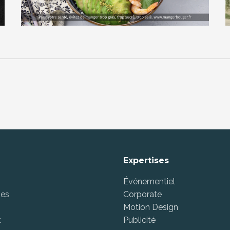
Expertises
Événementiel
ses
Corporate
Motion Design
t
Publicité